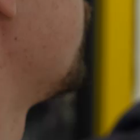
ur les conventions réglementées
comptes annuels
sion d’actions ordinaires et/ou de diverses valeurs mo
ion d’actions et de diverses valeurs mobilières avec ma
SEL 2024