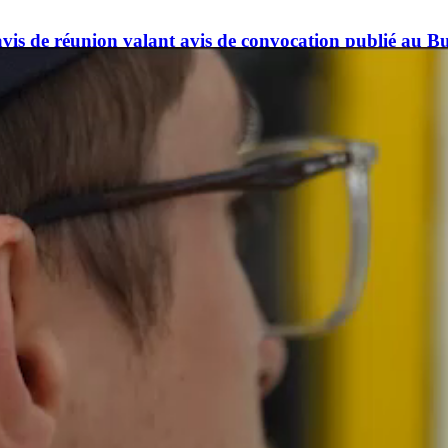
’avis de réunion valant avis de convocation publié au B
omptes consolidés
re de durabilité et de contrôle des exigences de publica
EE POWER
duction de capital
s informations communiquées dans le cadre de l'articl
sonnes les mieux rémunérées pour l'exercice clos le 3