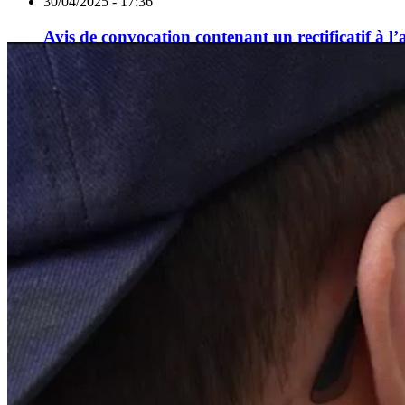
30/04/2025 - 17:36
Avis de convocation contenant un rectificatif à l
avril 2025
25/04/2025 - 20:15
Rapport des Commissaires aux Comptes sur les c
25/04/2025 - 20:11
Rapport de certification des informations en matiè
règlement (UE) 2020/852 de la société FORS
25/04/2025 - 20:10
Rapport des Commissaires aux Comptes sur la ré
25/04/2025 - 20:10
Attestation des Commissaires aux Comptes sur le
montant global des rémunérations versées aux per