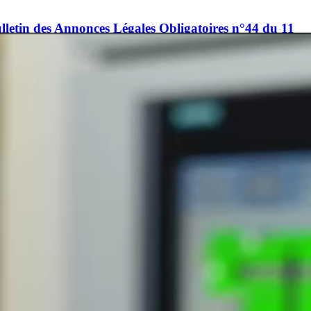
ulletin des Annonces Légales Obligatoires n°44 du 11
tion des informations prévues à l’article 8 du
e L. 225-115 4° du Code de Commerce relatif au
1 decem