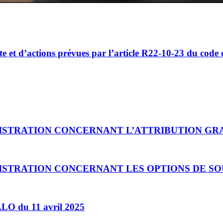
ERIES POUR UNE ÉL
te et d’actions prévues par l’article R22-10-23 du cod
s pour accélérer
solutions zéro émission
NISTRATION CONCERNANT L’ATTRIBUTION GR
ISTRATION CONCERNANT LES OPTIONS DE SO
ALO du 11 avril 2025