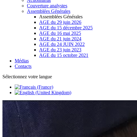
Actionnariat
Couverture analystes
Assemblées Générales
Assemblées Générales
AGE du 29 juin 2026
AGE du 15 décembre 2025
AGE du 16 mai 2025
AGE du 21 juin 2024
AGE du 24 JUIN 2022
AGE du 23 juin 2023
AGE du 15 octobre 2021
Médias
Contacts
Sélectionnez votre langue