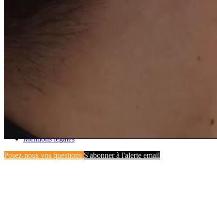
Couverture analystes
Sociétés
Analystes
Oddo
Aurelien Sivignon
TP ICAP
Veneta Nikolova
© Groupe Forsee Power 2026 - Tous droits reservés
Mentions légales
Posez-nous vos questions
S'abonner à l'alerte email
SYSTEMES DE BATT
Nous accompagnons les constructeur
leur transition énergétique avec des 