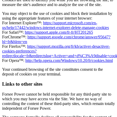
measure the site's audience and to analyze the use of the site.
You may object to the use of cookies and block their installation by
using the appropriate features of your internet browser:
For Internet Explorer™:
https://support.microsoft.com/en-
us/help/17442/windows-internet-explorer-delete-manage-cookies
For Safari™:
https://support.apple.com/fr-fr/HT201265
ForChrome™:
https://support.google.com/chrome/answer/95647?
hl=fr&hlrm=en
For Firefox™:
https://support.mozilla.org/fr/kb/activer-desactiver-
cookies-preferences?
redirectlocale=fr&redirectslug=Activer+and+d%C3%A9disable+cook
For Opera™:
http://help.opera.com/Windows/10.20/fr/cookies.html
Your continued browsing of the site constitutes consent to the
deposit of cookies on your terminal.
Links to other sites
Forsee Power cannot be held responsible for any third-party site to
which you may have access via the Site. We have no way of
controlling the content of these third-party sites, which remain totally
independent of Forsee Power.