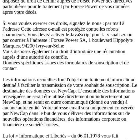
disposez du droit de définir auprès de Forsee Power des directives
particulières pour le traitement par Forsee Power de vos données
Nous accompagnons les constructeur
après votre décès.
leur transition énergétique avec des 
Si vous voulez exercer ces droits, signalez-le-nous : par mail à
l’adresse
Cette adresse e-mail est protégée contre les robots
spammeurs. Vous devez activer le JavaScript pour la visualiser.
ou
par courrier à l’adresse : Forsee Power SA, 1 boulevard Hippolyte
Marques, 94200 Ivry-sur-Seine
Vous disposez également du droit d’introduire une réclamation
auprès d’une autorité de contrôle.
Données spécifiques issues des formulaires de souscription et de
contact
Les informations recueillies font l'objet d'un traitement informatique
destiné à faciliter la transmission de votre souhait de souscription. Le
destinataire des données est NewCap. L’ensemble des informations
renseignées ne serait être utilisé directement ou indirectement par
NewCap, et ne serait en outre communiqué (donné ou vendu) à
aucune autre entité. Votre adresse email sera uniquement conservée
par NewCap dans le but de vous délivrer des informations sur de
nouvelles opérations financières, des informations corporate ou
financière de sociétés cotées.
La loi « Informatique et Libertés » du 06.01.1978 vous fait