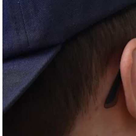
manière que ce soit, sous quelque support que ce soit, de façon
partielle ou intégrale, sans l’autorisation écrite et préalable de Forsee
Power à l’exception d’une stricte utilisation à des fins d’information
pour les besoins de la presse et sous réserve du respect des droits de
propriété intellectuelle et de tout autre droit de propriété dont il est
fait mention. Seule la copie à usage privé est autorisée pour votre
usage personnel, privé et non commercial, sur votre ordinateur
personnel.
Identité
Société éditrice du site Internet, ci-après la « Société » :
Dénomination : Forsee Power
Adresse : 1 boulevard Hippolyte Marques, 94200 Ivry-sur-Seine
Forme juridique : Société Anonyme
Mail :
Cette adresse e-mail est protégée contre les robots spammeurs.
Vous devez activer le JavaScript pour la visualiser.
NuméroTVA : FR 22 424 761 419
Nom du responsable de la publication : Sophie Tricaud
Conception technique et développement du site
Internet
Conviction - 21 place de la Madeleine - 75008 Paris – France