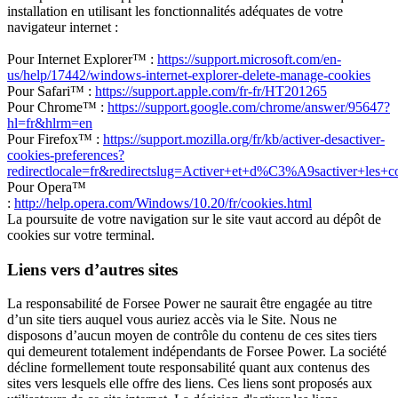
installation en utilisant les fonctionnalités adéquates de votre
navigateur internet :
Pour Internet Explorer™ :
https://support.microsoft.com/en-
us/help/17442/windows-internet-explorer-delete-manage-cookies
Pour Safari™ :
https://support.apple.com/fr-fr/HT201265
Pour Chrome™ :
https://support.google.com/chrome/answer/95647?
hl=fr&hlrm=en
Pour Firefox™ :
https://support.mozilla.org/fr/kb/activer-desactiver-
cookies-preferences?
redirectlocale=fr&redirectslug=Activer+et+d%C3%A9sactiver+les+c
Pour Opera™
:
http://help.opera.com/Windows/10.20/fr/cookies.html
La poursuite de votre navigation sur le site vaut accord au dépôt de
cookies sur votre terminal.
Liens vers d’autres sites
La responsabilité de Forsee Power ne saurait être engagée au titre
d’un site tiers auquel vous auriez accès via le Site. Nous ne
disposons d’aucun moyen de contrôle du contenu de ces sites tiers
qui demeurent totalement indépendants de Forsee Power. La société
décline formellement toute responsabilité quant aux contenus des
sites vers lesquels elle offre des liens. Ces liens sont proposés aux