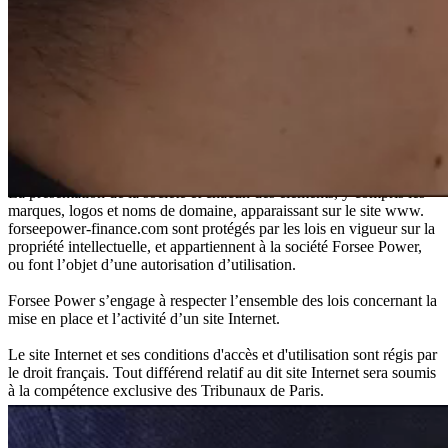
Conditions générales d'utilisation
Bienvenue sur le site Internet www.forseepower-finance.com. En
vous connectant ou en utilisant notre site Internet, vous reconnaissez
avoir lu, compris, et accepté, sans limitation ni réserve, les présentes
conditions générales d'utilisation.
Ce site Internet (ci-après le Site) appartient à et est exploité par la
société Forsee Power (ci-après la Société ou Forsee Power).
La présentation de la société et chacun des éléments, y compris les
marques, logos et noms de domaine, apparaissant sur le site www.
forseepower-finance.com sont protégés par les lois en vigueur sur la
SYSTEMES DE BATT
propriété intellectuelle, et appartiennent à la société Forsee Power,
ou font l’objet d’une autorisation d’utilisation.
Forsee Power s’engage à respecter l’ensemble des lois concernant la
Nous accompagnons les constructeur
mise en place et l’activité d’un site Internet.
leur transition énergétique avec des 
Le site Internet et ses conditions d'accès et d'utilisation sont régis par
le droit français. Tout différend relatif au dit site Internet sera soumis
à la compétence exclusive des Tribunaux de Paris.
Aucun élément composant le Site ne peut être copié, reproduit,
modifié, réédité, chargé, dénaturé, transmis ou distribué de quelque