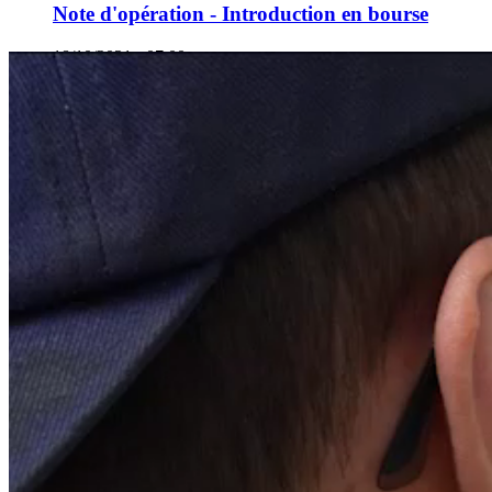
Note d'opération - Introduction en bourse
18/10/2021 - 07:00
Supplément au document d'enregistrement -
Introduction en bourse
04/10/2021 - 06:00
Document d’enregistrement - Introduction en
bourse
© Groupe Forsee Power 2026 - Tous droits reservés
Mentions légales
Posez-nous vos questions
S'abonner à l'alerte email