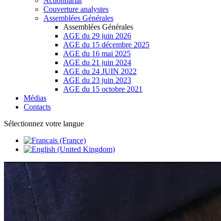
Actionnariat
Couverture analystes
Assemblées Générales
Assemblées Générales
AGE du 29 juin 2026
AGE du 15 décembre 2025
AGE du 16 mai 2025
AGE du 21 juin 2024
AGE du 24 JUIN 2022
AGE du 23 juin 2023
AGE du 15 octobre 2021
Médias
Contacts
Sélectionnez votre langue