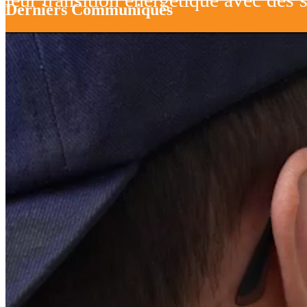
Derniers Communiqués
15/07/2026 - 07:30
Forsee Power entre en négociation exclusive avec FCA
29/06/2026 - 17:45
Forsee Power annonce l’approbation de l’ensemble des
24/06/2026 - 17:45
Forsee Power et KONČAR s’associent pour électrifier 
Tous les communiqués
Posez-nous vos questions
Madame *
Monsieur *
Invalid Input
* Champ indis