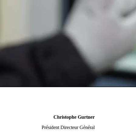
ance.
e des véhicules commercialisés. Élément central
transports.
chauffement climatique
en concevant, assemblant
s électriques, du scooter aux camions poids lourds.
s expérimentés, est plus que
jamais engagé pour
nante au sein du marché de l’électromobilité
ECTROMOBILITÉ DUR
Christophe Gurtner
Président Directeur Général