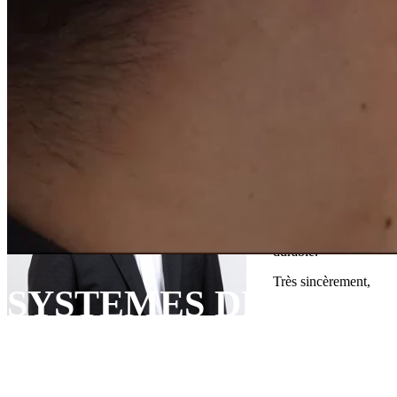
Bienvenue
Cher actionnaire,
Au nom des équipes de
Portée par des tendanc
des véhicules électriq
Depuis sa création,
Fo
et fournissant des sys
Forsee Power, avec se
poursuivre sa feuille
Nous sommes reconnais
durable.
Très sincèrement,
SYSTEMES DE BATT
Nous accompagnons les constructeur
leur transition énergétique avec des 