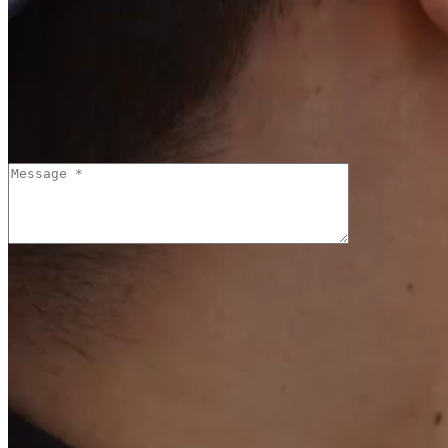
* Champ indis
* Champ indis
Merci de préci
Merci de préc
Invalid Input
* Champ indis
* Champ indis
* Champ indis
Je consens à ce que la société Forsee Power et ses sous-traita
légales
*
Valider
S'abonner à l'alerte email
Contacts