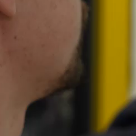
pensable
pensable
ser une adresse
iser un Code Postal
pensable
pensable
pensable
nts traitent mes données personnelles conformément aux
Mentions