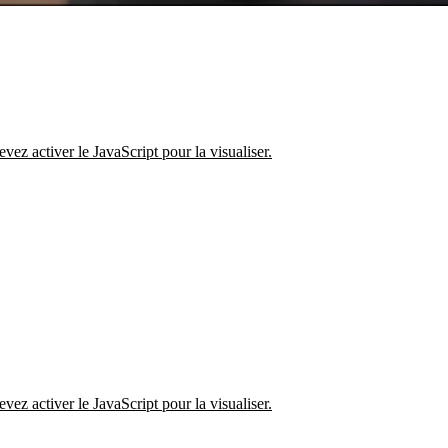
ERIES POUR UNE ÉL
s pour accélérer
ez activer le JavaScript pour la visualiser.
solutions zéro émission
ez activer le JavaScript pour la visualiser.