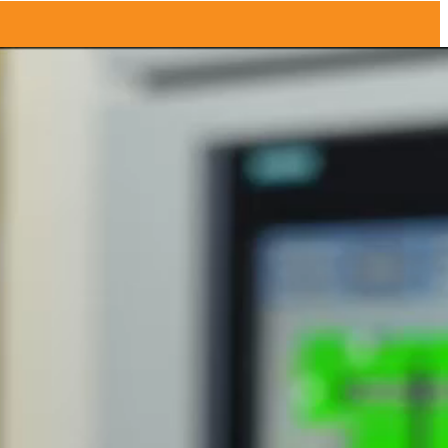
éveloppement
 lors de son Assemblée Générale Mixte