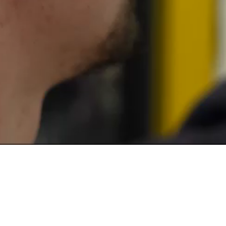
 Forsee Power, nous vous remercions de votre intérêt et de votre confi
es structurelles, l’électromobilité s’impose aujourd’hui comme la norm
ues, les systèmes de batteries sont au cœur de la mutation du secteur des 
rsee Power se positionne comme un acteur de la lutte contre le ré
tèmes de batteries intelligents destinés à une grande variété de véhicule
s 600 collaborateurs et son Conseil d’Administration composé de profil
 de route en faveur d’une croissance durable et rentable.
sants de pouvoir compter sur votre soutien dans cette aventure passion
ERIES POUR UNE ÉL
s pour accélérer
solutions zéro émission